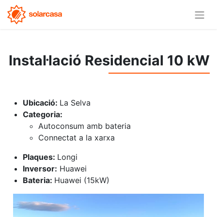
Instal·lació Residencial 10 kW
Ubicació:
La Selva
Categoria:
Autoconsum amb bateria
Connectat a la xarxa
Plaques:
Longi
Inversor:
Huawei
Bateria:
Huawei (15kW)